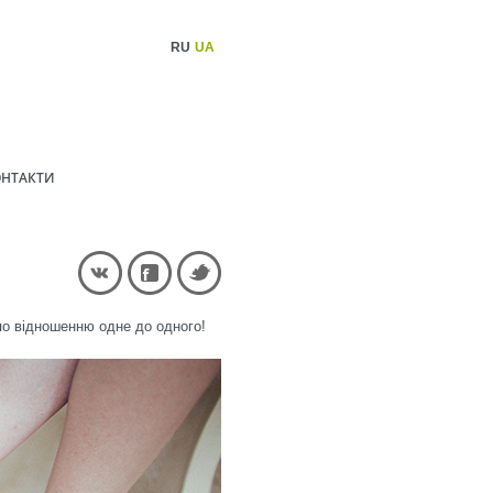
RU
UA
НТАКТИ
 по відношенню одне до одного!