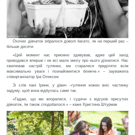
Охочих дівчаток зібралося доволі багато, як на перший раз –
більше десяти.
«Цей момент нас приємно здивував, адже цей захід
проводився вперше і не всі мали змогу про нього дізнатися. Нас
хвилював настрій гулянки, ми старалися приділяти всім
максимально уваги і познайомитися ближче.» – зауважила
співорганізатор Іра Олексюк
Зі слів пані Ірини, у дівич –гуляння кожен вніс частинку
задуму, щоб вона відбулась саме так.
«Гадаю, що ми впоралися, і судячи з відгуків присутніх
дівчаток, їм також сподобалося.» – каже Христина Штурмак