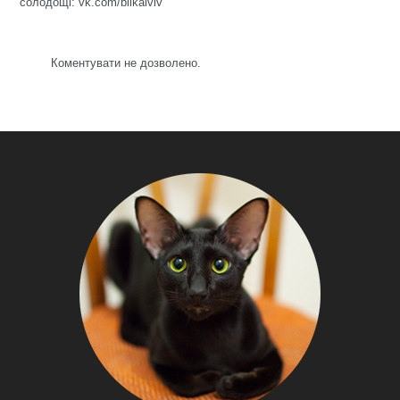
солодощі:
vk.com/bilkalviv
Коментувати не дозволено.