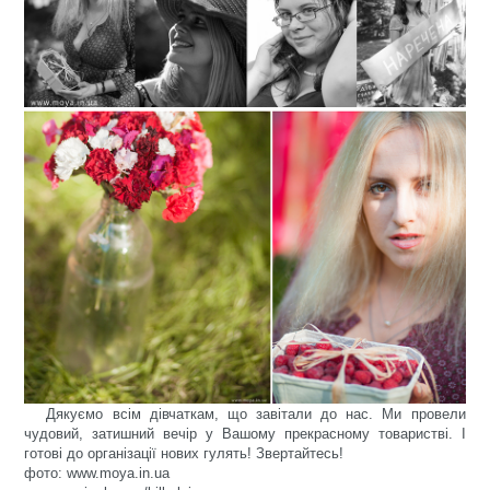
Дякуємо всім дівчаткам, що завітали до нас. Ми провели
чудовий, затишний вечір у Вашому прекрасному товаристві. І
готові до організації нових гулять! Звертайтесь!
фото:
www.moya.in.ua