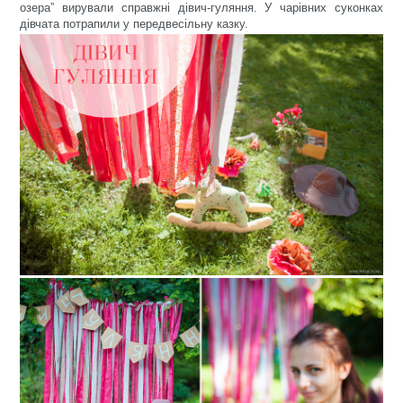
озера” вирували справжні дівич-гуляння. У чарівних суконках
дівчата потрапили у передвесільну казку.