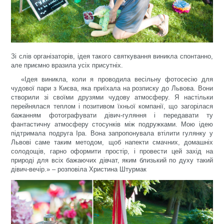
Зі слів організаторів, ідея такого святкування виникла спонтанно,
але приємно вразила усіх присутніх.
«Ідея виникла, коли я проводила весільну фотосесію для
чудової пари з Києва, яка приїхала на розписку до Львова. Вони
створили зі своїми друзями чудову атмосферу. Я настільки
перейнялася теплом і позитивом їхньої компанії, що загорілася
бажанням фотографувати дівич-гуляння і передавати ту
фантастичну атмосферу стосунків між подружками. Мою ідею
підтримала подруга Іра. Вона запропонувала втілити гулянку у
Львові саме таким методом, щоб напекти смачних, домашніх
солодощів, гарно оформити простір, і провести цей захід на
природі для всіх бажаючих дівчат, яким близький по духу такий
дівич-вечір.» – розповіла Христина Штурмак