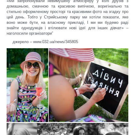
«Ми запропонували невимушену атмосферу у колі друзів з
домашньою, смачною та красивою випічкою, воригінально та
стильно оформленому просторі та красивими фото на згадку про
цей день. Тобто у Стрийському парку ми хотіли показати, яке
воно може бути, на власному прикладі, І ми ми будемо раді
знайти однодумців і втілювати нові ідеї для інших дівчат» –
наголосили організатори”
джерело – www.032.ua/news/345805