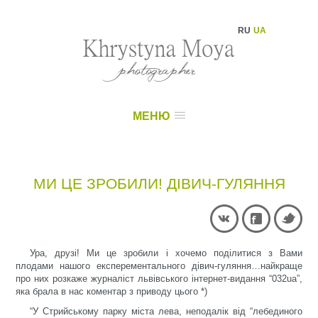
RU
UA
МЕНЮ
МИ ЦЕ ЗРОБИЛИ! ДІВИЧ-ГУЛЯННЯ
Ура, друзі! Ми це зробили і хочемо поділитися з Вами
плодами нашого експерементального дівич-гуляння…найкраще
про них розкаже журналіст львівського інтернет-видання “032ua”,
яка брала в нас коментар з приводу цього *)
“У Стрийському парку міста лева, неподалік від “лебединого