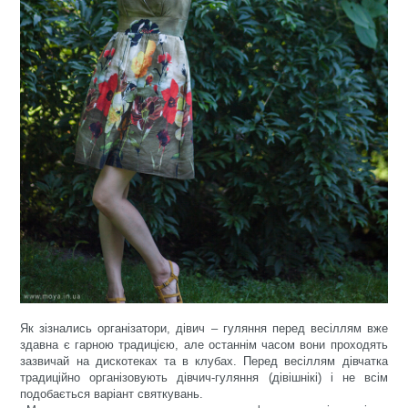
Як зізнались організатори, дівич – гуляння перед весіллям вже
здавна є гарною традицією, але останнім часом вони проходять
зазвичай на дискотеках та в клубах. Перед весіллям дівчатка
традиційно організовують дівчич-гуляння (дівішнікі) і не всім
подобається варіант святкувань.