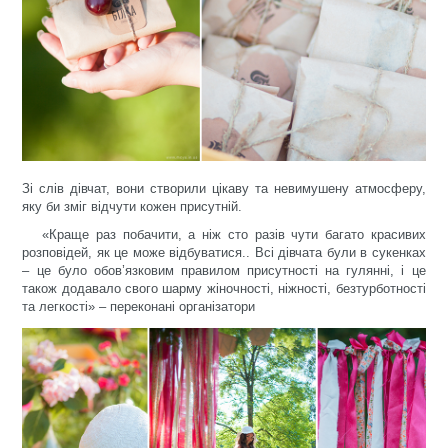
Зі слів дівчат, вони створили цікаву та невимушену атмосферу,
яку би зміг відчути кожен присутній.
«Краще раз побачити, а ніж сто разів чути багато красивих
розповідей, як це може відбуватися.. Всі дівчата були в сукенках
– це було обов’язковим правилом присутності на гулянні, і це
також додавало свого шарму жіночності, ніжності, безтурботності
та легкості» – переконані організатори