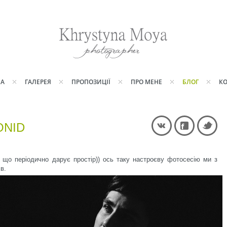
НА
ГАЛЕРЕЯ
ПРОПОЗИЦІЇ
ПРО МЕНЕ
БЛОГ
КО
ONID
 що періодично дарує простір)) ось таку настроєву фотосесію ми з
в.