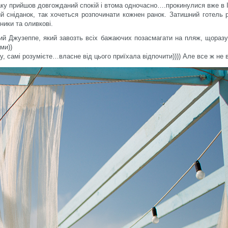
аку прийшов довгожданий спокій і втома одночасно….прокинулися вже в 
ий сніданок, так хочеться розпочинати кожнен ранок. Затишний готель 
ники та оливкові.
ий Джузеппе, який завозть всіх бажаючих позасмагати на пляж, щоразу
ми))
 самі розумієте…власне від цього приїхала відпочити)))) Але все ж не 