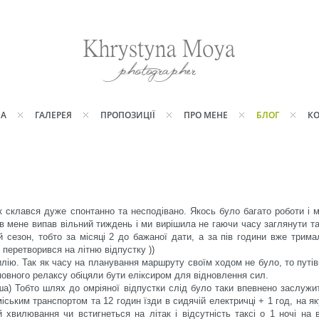
НА
ГАЛЕРЕЯ
ПРОПОЗИЦІЇ
ПРО МЕНЕ
БЛОГ
КО
ок склався дуже спонтанно та несподівано. Якось було багато роботи і м
в мене випав вільний тиждень і ми вирішила не гаючи часу заглянути та
й сезон, тобто за місяці 2 до бажаної дати, а за пів години вже трима
 перетворився на літню відпустку ))
лію. Так як часу на планування маршруту своїм ходом не було, то путі
і повного релаксу обіцяли бути еліксиром для відновлення сил.
а) Тобто шлях до омріяної відпустки слід було таки впевнено заслужи
іським транспортом та 12 годин їзди в сидячій електричці + 1 год, на як
хвилювання чи встигнеться на літак і відсутність таксі о 1 ночі на