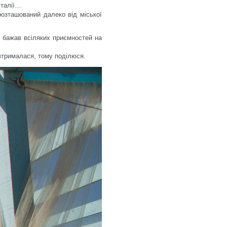
Італії…
розташований далеко від міської
 бажав всіляких приємностей на
втрималася, тому поділюся.