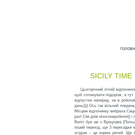
ГОЛОВ
SICILY TIME
Цьогорічний літній відпочин
щоб спланувати подорож, а тут 
відпустки наперед, не в робочи
день)))) Ось так вільний тиждень
Місцем відпочинку вибрала Сици
раз! Сім днів нічогонеробіння)) 
Виліт був аж з Вроцлава (Польш
піший перехід, ще 3 пересадки м
згодом – це норма речей. Ще й 