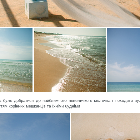
 було добратися до найближчого невеличкого містечка і походити в
тям корінних мешканців та їхніми будніми