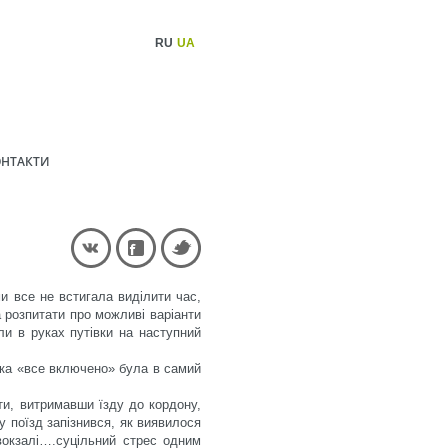
RU
UA
НТАКТИ
и все не встигала виділити час,
 розпитати про можливі варіанти
ли в руках путівки на наступний
вка «все включено» була в самий
ти, витримавши їзду до кордону,
у поїзд запізнився, як виявилося
 вокзалі….суцільний стрес одним