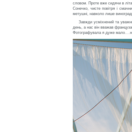
словом. Проте вже сидячи в літ
Сонечко, чисте повітря і смачн
метушні, навколо лише виноград
Завжди усміхнений та уважн
день, а нас він вважав француза
Фотографувала я дуже мало….ну,